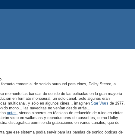
o.
n formato comercial de sonido surround para cines, Dolby Stereo, a
ese momento las bandas de sonido de las películas en la gran mayoría
ducían en formato monoaural, un solo canal. Sólo algunas eran
cas multicanal, y sólo en algunos cines... imaginen
Star Wars
de 1977,
onido mono... las navecitas no venían desde atrás...
ucho
antes
, siendo pioneros en técnicas de reducción de ruido en cintas
brán visto en walkmans y reproductores de cassettes, como Dolby
tria discográfica permitiendo grabaciones en varios canales, que de
enta que ese sistema podía servir para las bandas de sonido ópticas del