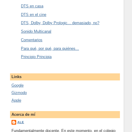
DTS en casa
DTS en el cine
DTS, Dolby, Dolby Prologic... demasiado, no?
Sonido Multicanal
Comentarios
Para qué, por qué, para quiénes...
Principio Principia
Links
Google
Gizmodo
Apple
Acerca de mí
ALE
Fundamentalmente docente. En este momento, en el colegio