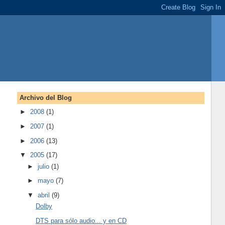
Archivo del Blog
►
2008
(1)
►
2007
(1)
►
2006
(13)
▼
2005
(17)
►
julio
(1)
►
mayo
(7)
▼
abril
(9)
Dolby
DTS para sólo audio... y en CD