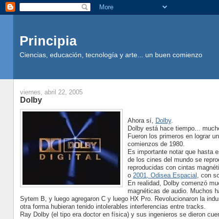
Principia
Ciencias, educación, tecnología y arte... un buen comienzo
viernes, abril 22, 2005
Dolby
Ahora sí,
Dolby
.
Dolby está hace tiempo... much
Fueron los primeros en lograr u
comienzos de 1980.
Es importante notar que hasta 
de los cines del mundo se repro
reproducidas con cintas magnéti
o
2001, Odisea Espacial
, con s
En realidad, Dolby comenzó m
magnéticas de audio. Muchos ha
Sytem B, y luego agregaron C y luego HX Pro. Revolucionaron la indus
otra forma hubieran tenido intolerables interferencias entre tracks.
Ray Dolby (el tipo era doctor en física) y sus ingenieros se dieron cu